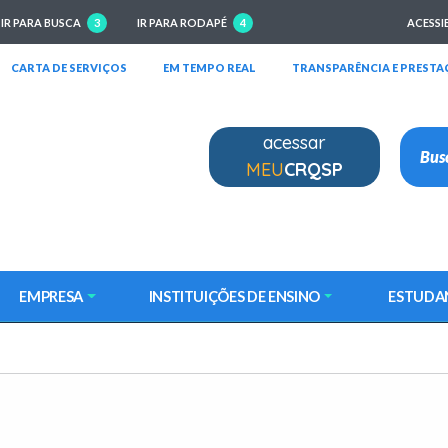
IR PARA BUSCA
3
IR PARA RODAPÉ
4
ACESSI
RIRÁ EM NOVA JANELA)
(ABRIRÁ EM NOVA JANELA)
(ABRIRÁ EM NOVA JANELA)
CARTA DE SERVIÇOS
EM TEMPO REAL
TRANSPARÊNCIA E PRESTA
acessar
MEU
CRQSP
EMPRESA
INSTITUIÇÕES DE ENSINO
ESTUDA