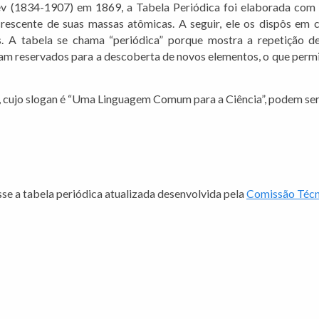
ev (1834-1907) em 1869, a Tabela Periódica foi elaborada com 
escente de suas massas atômicas. A seguir, ele os dispôs em co
s. A tabela se chama “periódica” porque mostra a repetição de
m reservados para a descoberta de novos elementos, o que permit
, cujo slogan é “Uma Linguagem Comum para a Ciência”, podem ser
se a tabela periódica atualizada desenvolvida pela
Comissão Técn