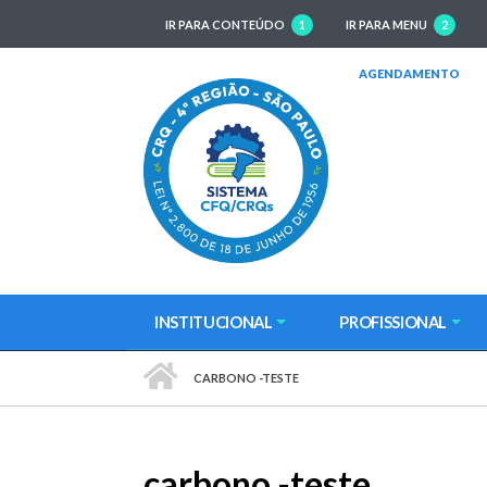
IR PARA CONTEÚDO
1
IR PARA MENU
2
(AB
AGENDAMENTO
INSTITUCIONAL
PROFISSIONAL
PÁGINA INICIAL
CARBONO -TESTE
carbono -teste