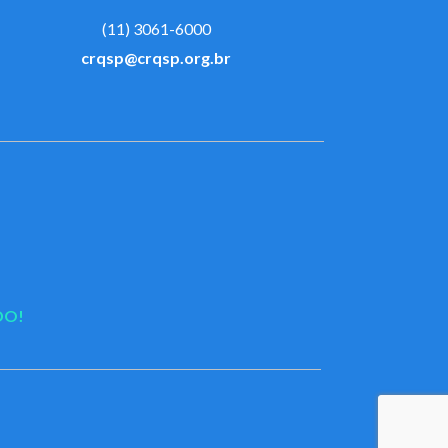
(11) 3061-6000
crqsp@crqsp.org.br
DO!