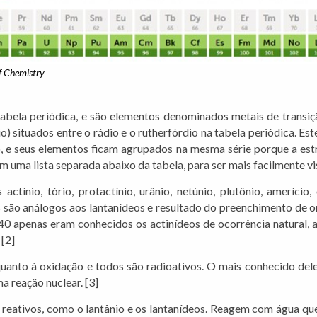
f Chemistry
tabela periódica, e são elementos denominados metais de transiç
o) situados entre o rádio e o rutherfórdio na tabela periódica. E
o, e seus elementos ficam agrupados na mesma série porque a est
em uma lista separada abaixo da tabela, para ser mais facilmente vi
tínio, tório, protactínio, urânio, netúnio, plutônio, amerício, cú
s são análogos aos lantanídeos e resultado do preenchimento de or
0 apenas eram conhecidos os actinídeos de ocorrência natural, actí
 [2]
uanto à oxidação e todos são radioativos. O mais conhecido del
 reação nuclear. [3]
 reativos, como o lantânio e os lantanídeos. Reagem com água qu