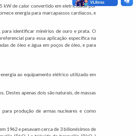
,5 kW de calor convertido em eletricidade por
 fornece energia para marcapassos cardíacos, e
 para identificar minérios de ouro e prata. O
referencial para essa aplicação específica na
adas de óleo e água em poços de óleo, e para
energia ao equipamento elétrico utilizado em
s. Destes apenas dois são naturais, de massas
s para produção de armas nucleares e como
 em 1962 e pesavam cerca de 3 bilionésimos de
rquélio (BkO
) e trióxido de berquélio (BkO
)