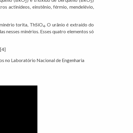
2
3
s actinídeos, einstênio, férmio, mendelévio,
inério torita, ThSiO
. O urânio é extraído do
4
das nesses minérios. Esses quatro elementos só
[4]
os no Laboratório Nacional de Engenharia