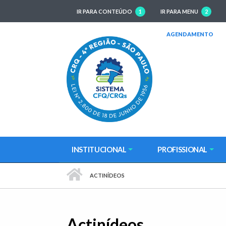
IR PARA CONTEÚDO
1
IR PARA MENU
2
(AB
AGENDAMENTO
INSTITUCIONAL
PROFISSIONAL
PÁGINA INICIAL
ACTINÍDEOS
Actinídeos