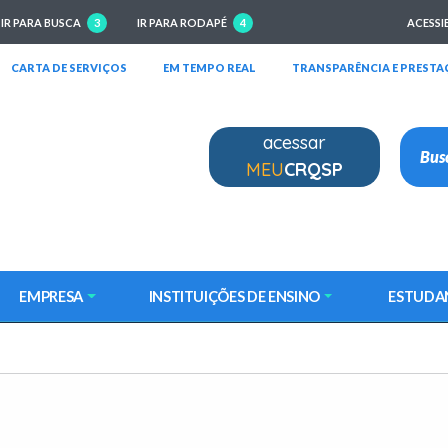
IR PARA BUSCA
3
IR PARA RODAPÉ
4
ACESSI
RIRÁ EM NOVA JANELA)
(ABRIRÁ EM NOVA JANELA)
(ABRIRÁ EM NOVA JANELA)
CARTA DE SERVIÇOS
EM TEMPO REAL
TRANSPARÊNCIA E PRESTA
acessar
MEU
CRQSP
EMPRESA
INSTITUIÇÕES DE ENSINO
ESTUDA