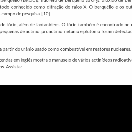
3
do conhecido como difração de raios X. O berquélio e os outro
o campo de pesquisa. [10]
de tório, além de lantanídeos. O tório também é encontrado no m
pequenas de actínio, proactínio, netúnio e plutônio foram detecta
 partir do urânio usado como combustível em reatores nucleares. 
ndas em inglês mostra o manuseio de vários actinídeos radioativ
s. Assista: