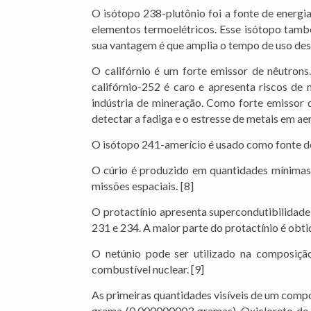
O isótopo 238-plutônio foi a fonte de energi
elementos termoelétricos. Esse isótopo também
sua vantagem é que amplia o tempo de uso dess
O califórnio é um forte emissor de nêutrons.
califórnio-252 é caro e apresenta riscos de 
indústria de mineração. Como forte emissor 
detectar a fadiga e o estresse de metais em ae
O isótopo 241-amerício é usado como fonte de
O cúrio é produzido em quantidades mínimas 
missões espaciais
.
[8]
O protactínio apresenta supercondutibilidade
231 e 234. A maior parte do protactínio é obti
O netúnio pode ser utilizado na composiç
combustível nuclear. [9]
As primeiras quantidades visíveis de um comp
grama (0,000000003 gramas). Oxicloreto de 