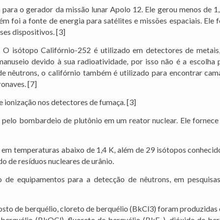
a para o gerador da missão lunar Apolo 12. Ele gerou menos de 1
 foi a fonte de energia para satélites e missões espaciais. Ele
es dispositivos. [3]
 O isótopo Califórnio-252 é utilizado em detectores de metais,
manuseio devido à sua radioatividade, por isso não é a escolha p
de nêutrons, o califórnio também é utilizado para encontrar cam
ronaves. [7]
 ionização nos detectores de fumaça. [3]
pelo bombardeio de plutônio em um reator nuclear. Ele fornece 
 em temperaturas abaixo de 1,4 K, além de 29 isótopos conhecido
do de resíduos nucleares de urânio.
ão de equipamentos para a detecção de nêutrons, em pesquisa
osto de berquélio, cloreto de berquélio (BkCl3) foram produzidas
berquélio (BkOCl), fluoreto de berquélio (BkF
), dióxido de be