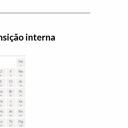
Imprimir conteúdo
nsição interna