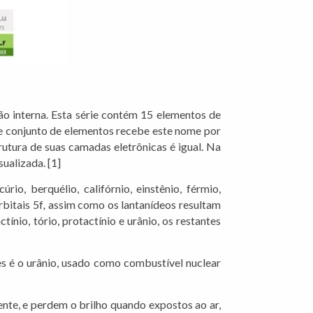
ão interna. Esta série contém 15 elementos de
ste conjunto de elementos recebe este nome por
rutura de suas camadas eletrônicas é igual. Na
sualizada. [1]
rio, berquélio, califórnio, einstênio, férmio,
bitais 5f
,
assim como os lantanídeos resultam
nio, tório, protactínio e urânio, os restantes
es é o urânio, usado como combustível nuclear
ente, e perdem o brilho quando expostos ao ar,