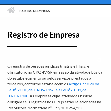
PÁGINA INICIAL
REGISTRO DE EMPRESA
Registro de Empresa
Imprim
O registro de pessoas jurídicas (matriz e filiais) é
obrigatório no CRQ-IV/SP em razão da atividade básica
do estabelecimento ou pelos serviços prestados a
terceiros, conforme estabelecem os
artigos 27 e 28 da
Lei nº 2.800, de 18/06/1956, e a Lei nº 6.839, de
30/10/1980.
As empresas cujas atividades básicas
obrigam seus registros nos CRQs estão relacionadas na
Resoluções Normativas nº 122/90 e 254/13.