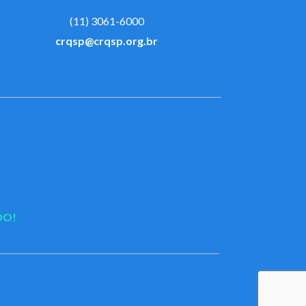
(11) 3061-6000
crqsp@crqsp.org.br
DO!