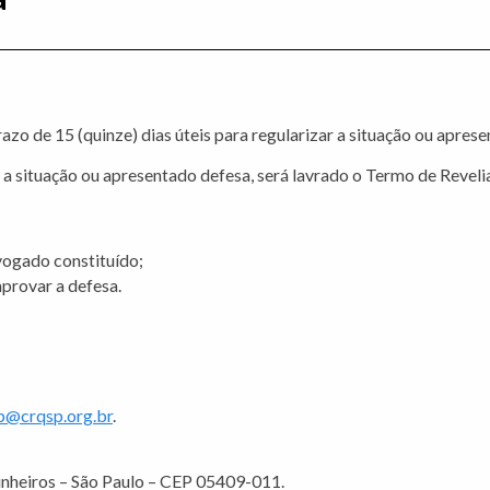
azo de 15 (quinze) dias úteis para regularizar a situação ou apres
 situação ou apresentado defesa, será lavrado o Termo de Revelia, 
vogado constituído;
provar a defesa.
p@crqsp.org.br
.
inheiros – São Paulo – CEP 05409-011.