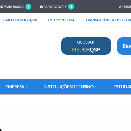
IR PARA BUSCA
3
IR PARA RODAPÉ
4
ACESSI
RIRÁ EM NOVA JANELA)
(ABRIRÁ EM NOVA JANELA)
(ABRIRÁ EM NOVA JANELA)
CARTA DE SERVIÇOS
EM TEMPO REAL
TRANSPARÊNCIA E PRESTA
acessar
MEU
CRQSP
EMPRESA
INSTITUIÇÕES DE ENSINO
ESTUDA
a