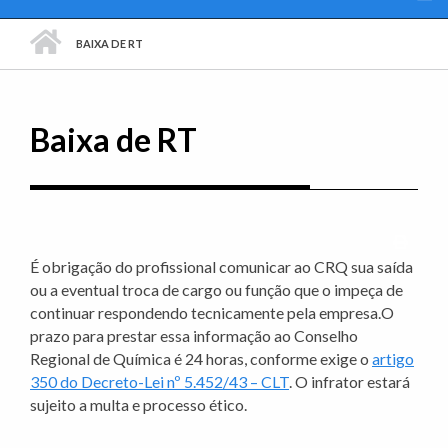
PÁGINA INICIAL
BAIXA DE RT
Baixa de RT
Imprim
É obrigação do profissional comunicar ao CRQ sua saída
ou a eventual troca de cargo ou função que o impeça de
continuar respondendo tecnicamente pela empresa.O
prazo para prestar essa informação ao Conselho
Regional de Química é 24 horas, conforme exige o
artigo
350 do Decreto-Lei nº 5.452/43 – CLT
. O infrator estará
sujeito a multa e processo ético.