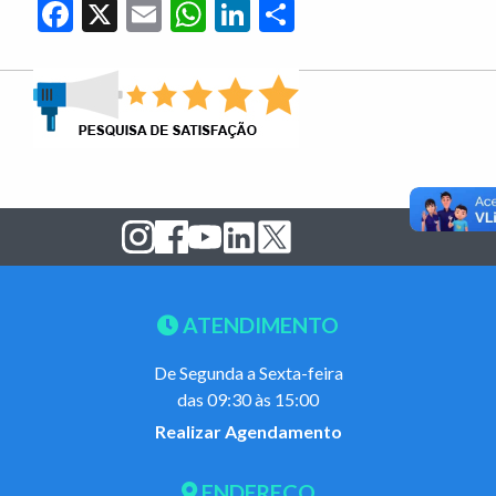
Facebook
X
Email
WhatsApp
LinkedIn
Share
ATENDIMENTO
De Segunda a Sexta-feira
das 09:30 às 15:00
Realizar Agendamento
ENDEREÇO