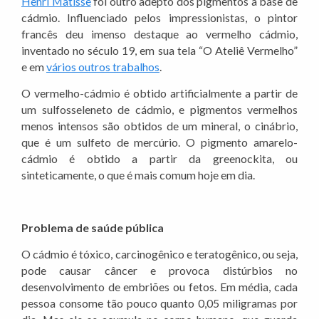
Henri Matisse
foi outro adepto dos pigmentos à base de
cádmio. Influenciado pelos impressionistas, o pintor
francês deu imenso destaque ao vermelho cádmio,
inventado no século 19, em sua tela “O Ateliê Vermelho”
e em
vários outros trabalhos
.
O vermelho-cádmio é obtido artificialmente a partir de
um sulfosseleneto de cádmio, e pigmentos vermelhos
menos intensos são obtidos de um mineral, o cinábrio,
que é um sulfeto de mercúrio. O pigmento amarelo-
cádmio é obtido a partir da greenockita, ou
sinteticamente, o que é mais comum hoje em dia.
Problema de saúde pública
O cádmio é tóxico, carcinogênico e teratogênico, ou seja,
pode causar câncer e provoca distúrbios no
desenvolvimento de embriões ou fetos. Em média, cada
pessoa consome tão pouco quanto 0,05 miligramas por