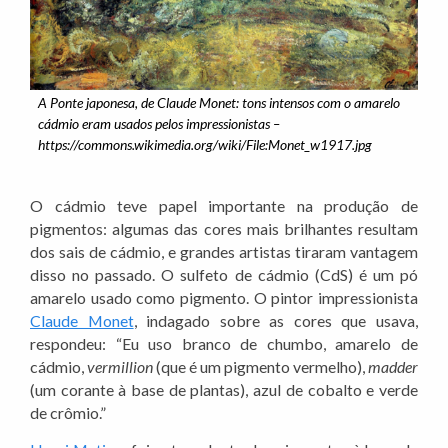
A Ponte japonesa, de Claude Monet: tons intensos com o amarelo
cádmio eram usados pelos impressionistas –
https://commons.wikimedia.org/wiki/File:Monet_w1917.jpg
O cádmio teve papel importante na produção de
pigmentos: algumas das cores mais brilhantes resultam
dos sais de cádmio, e grandes artistas tiraram vantagem
disso no passado. O sulfeto de cádmio (CdS) é um pó
amarelo usado como pigmento. O pintor impressionista
Claude Monet
, indagado sobre as cores que usava,
respondeu: “Eu uso branco de chumbo, amarelo de
cádmio,
vermillion
(que é um pigmento vermelho),
madder
(um corante à base de plantas), azul de cobalto e verde
de crômio.”