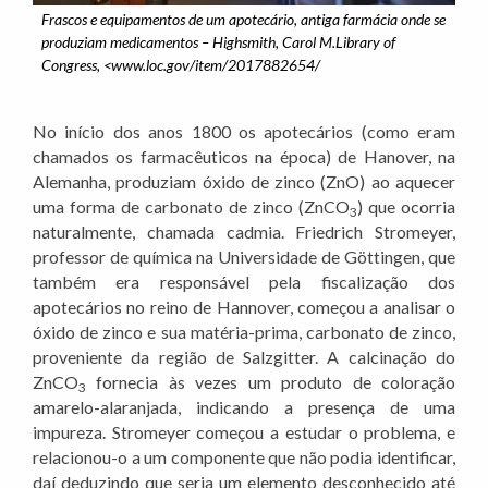
Frascos e equipamentos de um apotecário, antiga farmácia onde se
produziam medicamentos – Highsmith, Carol M.Library of
Congress, <www.loc.gov/item/2017882654/
No início dos anos 1800 os apotecários (como eram
chamados os farmacêuticos na época) de Hanover, na
Alemanha, produziam óxido de zinco (ZnO) ao aquecer
uma forma de carbonato de zinco (ZnCO
) que ocorria
3
naturalmente, chamada cadmia. Friedrich Stromeyer,
professor de química na Universidade de Göttingen, que
também era responsável pela fiscalização dos
apotecários no reino de Hannover, começou a analisar o
óxido de zinco e sua matéria-prima, carbonato de zinco,
proveniente da região de Salzgitter. A calcinação do
ZnCO
fornecia às vezes um produto de coloração
3
amarelo-alaranjada, indicando a presença de uma
impureza. Stromeyer começou a estudar o problema, e
relacionou-o a um componente que não podia identificar,
daí deduzindo que seria um elemento desconhecido até