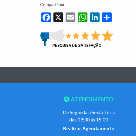
Compartilhar
Facebook
X
Email
WhatsApp
LinkedIn
Share
ATENDIMENTO
De Segunda a Sexta-feira
das 09:30 às 15:00
Realizar Agendamento