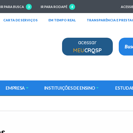
IR PARA BUSCA
3
IR PARA RODAPÉ
4
ACESSI
RIRÁ EM NOVA JANELA)
(ABRIRÁ EM NOVA JANELA)
(ABRIRÁ EM NOVA JANELA)
CARTA DE SERVIÇOS
EM TEMPO REAL
TRANSPARÊNCIA E PRESTA
acessar
MEU
CRQSP
EMPRESA
INSTITUIÇÕES DE ENSINO
ESTUDA
as