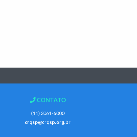
CONTATO
(11) 3061-6000
crqsp@crqsp.org.br