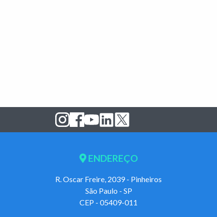
ENDEREÇO
R. Oscar Freire, 2039 - Pinheiros
São Paulo - SP
CEP - 05409-011