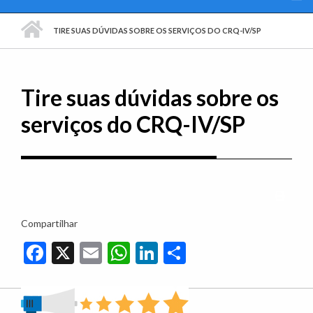
PÁGINA INICIAL
TIRE SUAS DÚVIDAS SOBRE OS SERVIÇOS DO CRQ-IV/SP
Tire suas dúvidas sobre os
serviços do CRQ-IV/SP
Imprim
Compartilhar
Facebook
X
Email
WhatsApp
LinkedIn
Share