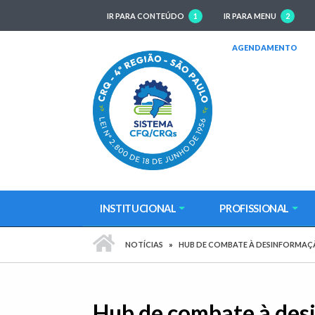
IR PARA CONTEÚDO
1
IR PARA MENU
2
(AB
AGENDAMENTO
INSTITUCIONAL
PROFISSIONAL
PÁGINA INICIAL
NOTÍCIAS
HUB DE COMBATE À DESINFORMAÇ
Hub de combate à desi