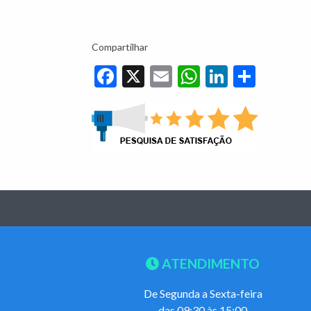
Compartilhar
Facebook
X
Email
WhatsApp
LinkedIn
Share
ATENDIMENTO
De Segunda a Sexta-feira
das 09:30 às 15:00