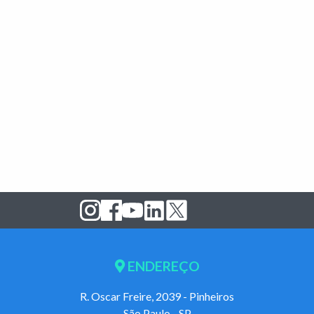
ENDEREÇO
R. Oscar Freire, 2039 - Pinheiros
São Paulo - SP