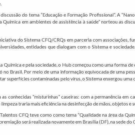
.
iscussão do tema “Educação e Formação Profissional”. A “Nanote
a Química em ambientes de assistência à saúde” norteou as discu
niciativa do Sistema CFQ/CRQs em parceria com associações, fun
 universidades, entidades que dialogam com o Sistema e sociedad
is da Química e pela sociedade, o Hub começou como uma forma d
só no Brasil. Por meio de uma informação equivocada de uma pess
fetar superfícies contaminadas pelo vírus, o Sistema enxergou uma
as conhecidas “misturinhas” caseiras: com a permanência em casa
impeza traria mais eficiência na desinfecção de mãos, objetos e s
Talentos CFQ teve como como tema “Qualidade na área da Química”
premiação será realizada novamente em Brasília (DF), na sede do