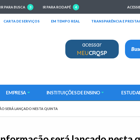
IR PARA BUSCA
3
IR PARA RODAPÉ
4
ACESSI
RIRÁ EM NOVA JANELA)
(ABRIRÁ EM NOVA JANELA)
(ABRIRÁ EM NOVA JANELA)
CARTA DE SERVIÇOS
EM TEMPO REAL
TRANSPARÊNCIA E PRESTA
acessar
MEU
CRQSP
EMPRESA
INSTITUIÇÕES DE ENSINO
ESTUDA
ÃO SERÁ LANÇADO NESTA QUINTA
nformação será lançado nesta 