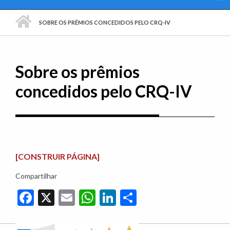
PÁGINA INICIAL
SOBRE OS PRÊMIOS CONCEDIDOS PELO CRQ-IV
Sobre os prêmios
concedidos pelo CRQ-IV
Imprim
[CONSTRUIR PÁGINA]
Compartilhar
Facebook
X
Email
WhatsApp
LinkedIn
Share