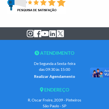
ATENDIMENTO
De Segunda a Sexta-feira
das 09:30 às 15:00
Realizar Agendamento
ENDEREÇO
R. Oscar Freire, 2039 - Pinheiros
São Paulo - SP