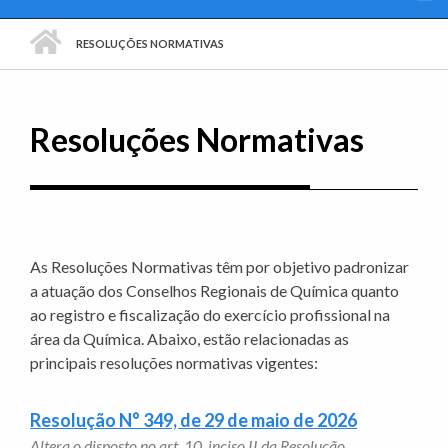
PÁGINA INICIAL
RESOLUÇÕES NORMATIVAS
Resoluções Normativas
Imprim
As Resoluções Normativas têm por objetivo padronizar
a atuação dos Conselhos Regionais de Química quanto
ao registro e fiscalização do exercício profissional na
área da Química. Abaixo, estão relacionadas as
principais resoluções normativas vigentes:
Resolução N° 349, de 29 de maio de 2026
Altera o disposto no art. 10, inciso II da Resolução