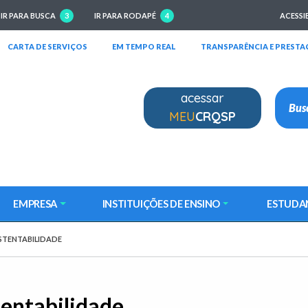
IR PARA BUSCA
3
IR PARA RODAPÉ
4
ACESSI
RIRÁ EM NOVA JANELA)
(ABRIRÁ EM NOVA JANELA)
(ABRIRÁ EM NOVA JANELA)
CARTA DE SERVIÇOS
EM TEMPO REAL
TRANSPARÊNCIA E PRESTA
acessar
MEU
CRQSP
EMPRESA
INSTITUIÇÕES DE ENSINO
ESTUDA
USTENTABILIDADE
tentabilidade