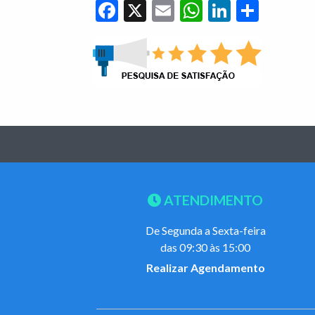
Facebook
X
Email
WhatsApp
LinkedIn
Share
ATENDIMENTO
De Segunda a Sexta-feira
das 09:30 às 15:00
Realizar Agendamento