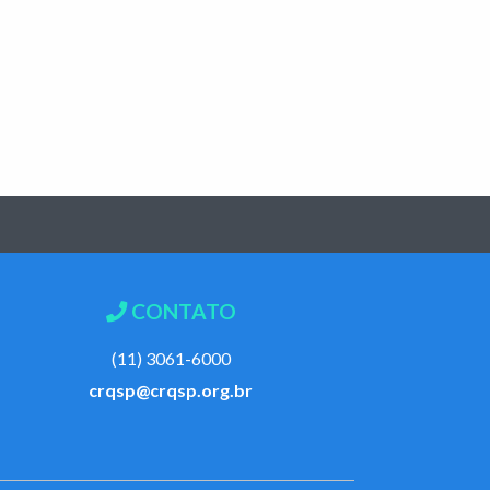
CONTATO
(11) 3061-6000
crqsp@crqsp.org.br