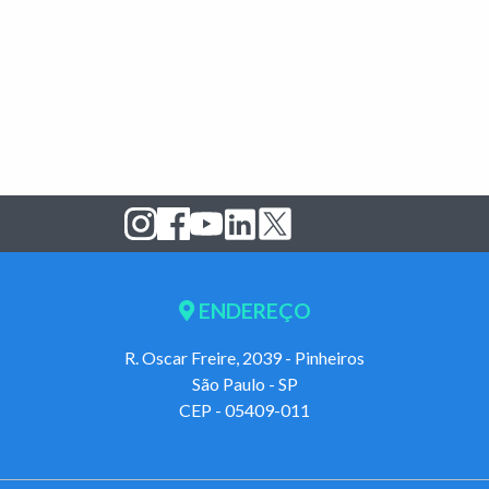
ENDEREÇO
R. Oscar Freire, 2039 - Pinheiros
São Paulo - SP
CEP - 05409-011