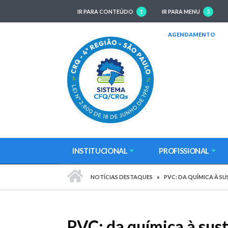
IR PARA CONTEÚDO
1
IR PARA MENU
2
(AB
AGENDAMENTO
INSTITUCIONAL
PROFISSIONAL
PÁGINA INICIAL
NOTÍCIAS DESTAQUES
PVC: DA QUÍMICA À S
PVC: da química à sus