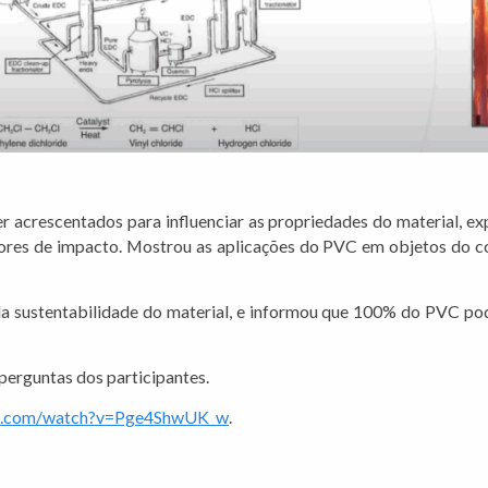
acrescentados para influenciar as propriedades do material, exp
adores de impacto. Mostrou as aplicações do PVC em objetos do co
 da sustentabilidade do material, e informou que 100% do PVC po
 perguntas dos participantes.
be.com/watch?v=Pge4ShwUK_w
.