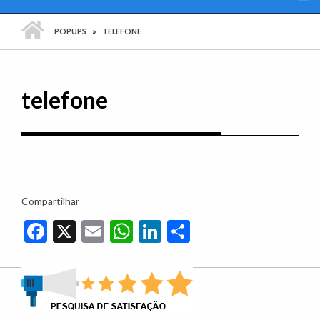
PÁGINA INICIAL
POPUPS
TELEFONE
telefone
Imprim
Compartilhar
Facebook
X
Email
WhatsApp
LinkedIn
Share