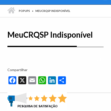
PÁGINA INICIAL
POPUPS
MEUCRQSP INDISPONÍVEL
MeuCRQSP Indisponível
Imprim
Compartilhar
Facebook
X
Email
WhatsApp
LinkedIn
Share