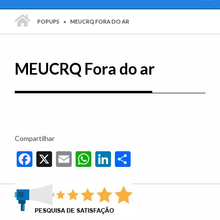
PÁGINA INICIAL
POPUPS
MEUCRQ FORA DO AR
MEUCRQ Fora do ar
Imprim
Compartilhar
Facebook
X
Email
WhatsApp
LinkedIn
Share