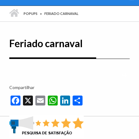
PÁGINA INICIAL
POPUPS
FERIADO CARNAVAL
Feriado carnaval
Imprim
Compartilhar
Facebook
X
Email
WhatsApp
LinkedIn
Share