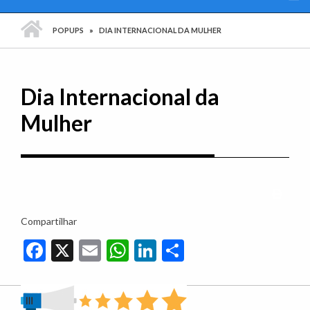
PÁGINA INICIAL
POPUPS
DIA INTERNACIONAL DA MULHER
Dia Internacional da
Mulher
Imprim
Compartilhar
Facebook
X
Email
WhatsApp
LinkedIn
Share