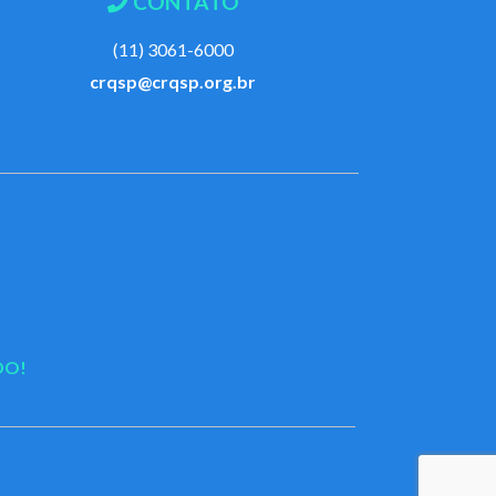
CONTATO
(11) 3061-6000
crqsp@crqsp.org.br
DO!