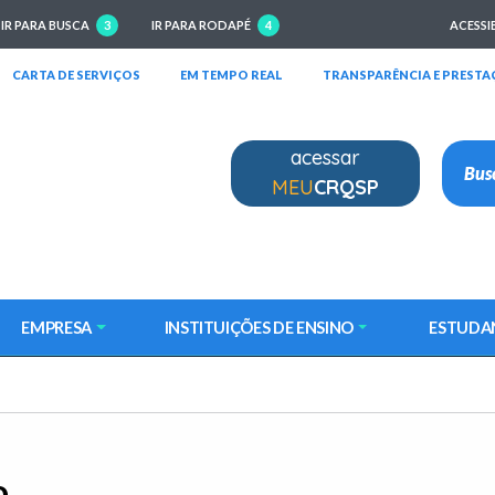
IR PARA BUSCA
3
IR PARA RODAPÉ
4
ACESSI
RIRÁ EM NOVA JANELA)
(ABRIRÁ EM NOVA JANELA)
(ABRIRÁ EM NOVA JANELA)
CARTA DE SERVIÇOS
EM TEMPO REAL
TRANSPARÊNCIA E PRESTA
acessar
MEU
CRQSP
EMPRESA
INSTITUIÇÕES DE ENSINO
ESTUDA
o