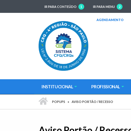
IR PARA CONTEÚDO
1
IR PARA MENU
2
(AB
AGENDAMENTO
INSTITUCIONAL
PROFISSIONAL
PÁGINA INICIAL
POPUPS
AVISO PORTÃO / RECESSO
Aviso Portão / Recess