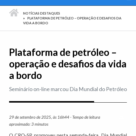
PÁGINA INICIAL
NOTÍCIAS DESTAQUES
PLATAFORMA DE PETRÓLEO – OPERAÇÃO E DESAFIOS DA
VIDA A BORDO
Plataforma de petróleo –
operação e desafios da vida
a bordo
Seminário on-line marcou Dia Mundial do Petróleo
29 de setembro de 2025, às 16h44 - Tempo de leitura
Imprim
aproximado: 3 minutos
O CRQ-SP promoveu nesta segunda-feira, Dia Mundial