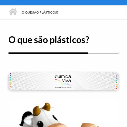
PÁGINA INICIAL
O QUE SÃO PLÁSTICOS?
O que são plásticos?
Imprim