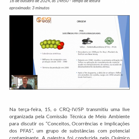
16 de outubro de 2024, às 14h50 - Tempo de leitura
Imprim
aproximado: 3 minutos
Na terça-feira, 15, o CRQ-IV/SP transmitiu uma live
organizada pela Comissão Técnica de Meio Ambiente
para discutir os “Conceitos, Ocorrências e Implicações
dos PFAS”, um grupo de substâncias com potencial
contaminante. A palestra foi conduzida pelo Químico