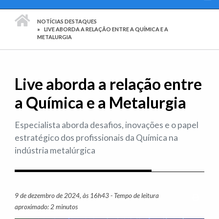
PÁGINA INICIAL
NOTÍCIAS DESTAQUES
LIVE ABORDA A RELAÇÃO ENTRE A QUÍMICA E A
METALURGIA
Live aborda a relação entre
a Química e a Metalurgia
Especialista aborda desafios, inovações e o papel
estratégico dos profissionais da Química na
indústria metalúrgica
9 de dezembro de 2024, às 16h43 - Tempo de leitura
Imprim
aproximado: 2 minutos