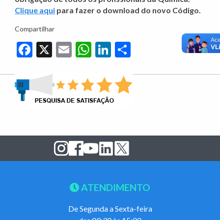
Clique aqui
para fazer o download do novo Código.
Compartilhar
Facebook
X
Email
WhatsApp
LinkedIn
Share
ATENDIMENTO
De Segunda a Sexta-feira