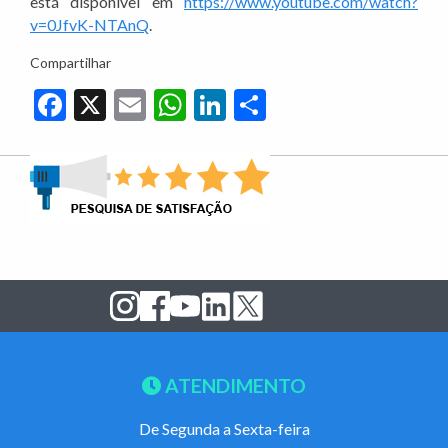
está disponível em
https://www.youtube.com/watch?
v=0JfvK-NTAnQ
.
Compartilhar
Facebook
X
Email
WhatsApp
LinkedIn
Share
ATENDIMENTO
De Segunda a Sexta-feira