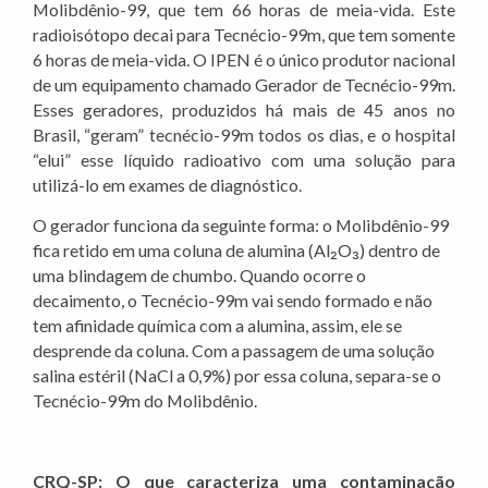
Molibdênio-99, que tem 66 horas de meia-vida. Este
radioisótopo decai para Tecnécio-99m, que tem somente
6 horas de meia-vida. O IPEN é o único produtor nacional
de um equipamento chamado Gerador de Tecnécio-99m.
Esses geradores, produzidos há mais de 45 anos no
Brasil, “geram” tecnécio-99m todos os dias, e o hospital
“elui” esse líquido radioativo com uma solução para
utilizá-lo em exames de diagnóstico.
O gerador funciona da seguinte forma: o Molibdênio-99
fica retido em uma coluna de alumina (Al₂O₃) dentro de
uma blindagem de chumbo. Quando ocorre o
decaimento, o Tecnécio-99m vai sendo formado e não
tem afinidade química com a alumina, assim, ele se
desprende da coluna. Com a passagem de uma solução
salina estéril (NaCl a 0,9%) por essa coluna, separa-se o
Tecnécio-99m do Molibdênio.
CRQ-SP: O que caracteriza uma contaminação