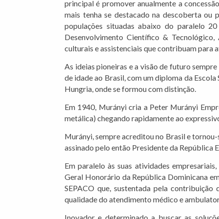
principal é promover anualmente a concessão
mais tenha se destacado na descoberta ou pr
populações situadas abaixo do paralelo 20 
Desenvolvimento Científico & Tecnológico,
culturais e assistenciais que contribuam para a
As ideias pioneiras e a visão de futuro sempr
de idade ao Brasil, com um diploma da Escola
Hungria, onde se formou com distinção.
Em 1940, Murányi cria a Peter Murányi Empres
metálica) chegando rapidamente ao expressiv
Murányi, sempre acreditou no Brasil e tornou-
assinado pelo então Presidente da República 
Em paralelo às suas atividades empresariais
Geral Honorário da República Dominicana em Sã
SEPACO que, sustentada pela contribuição d
qualidade do atendimento médico e ambulator
Inovador e determinado a buscar as soluçõe