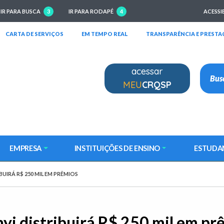
IR PARA BUSCA
3
IR PARA RODAPÉ
4
ACESSI
RIRÁ EM NOVA JANELA)
(ABRIRÁ EM NOVA JANELA)
(ABRIRÁ EM NOVA JANELA)
CARTA DE SERVIÇOS
EM TEMPO REAL
TRANSPARÊNCIA E PRESTA
acessar
MEU
CRQSP
EMPRESA
INSTITUIÇÕES DE ENSINO
ESTUDA
IRÁ R$ 250 MIL EM PRÊMIOS
i distribuirá R$ 250 mil em pr