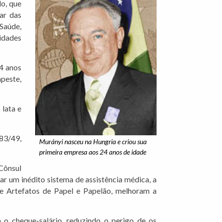
o, que
ar das
Saúde,
idades
24 anos
apeste,
 lata e
983/49,
Murányi nasceu na Hungria e criou sua
primeira empresa aos 24 anos de idade
Cônsul
ar um inédito sistema de assistência médica, a
de Artefatos de Papel e Papelão, melhoram a
 o cheque-salário, reduzindo o perigo de os