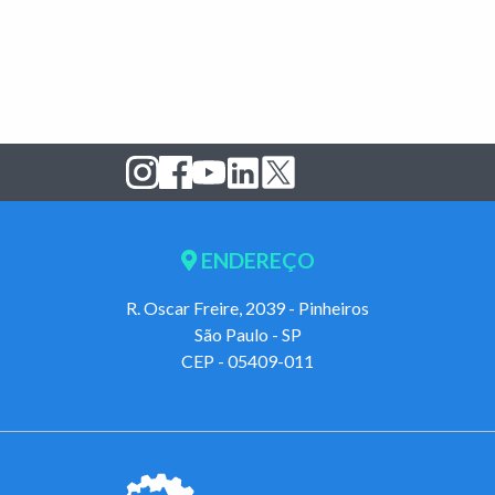
ENDEREÇO
R. Oscar Freire, 2039 - Pinheiros
São Paulo - SP
CEP - 05409-011