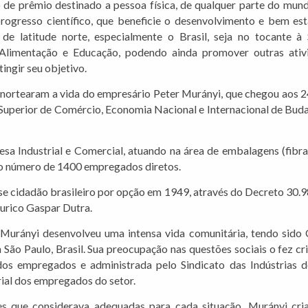
 de prêmio destinado a pessoa física, de qualquer parte do mund
ogresso científico, que beneficie o desenvolvimento e bem est
de latitude norte, especialmente o Brasil, seja no tocante à 
 Alimentação e Educação, podendo ainda promover outras ativ
tingir seu objetivo.
e nortearam a vida do empresário Peter Murányi, que chegou aos 
 Superior de Comércio, Economia Nacional e Internacional de Bud
a Industrial e Comercial, atuando na área de embalagens (fibra
o número de 1400 empregados diretos.
se cidadão brasileiro por opção em 1949, através do Decreto 30.
Eurico Gaspar Dutra.
, Murányi desenvolveu uma intensa vida comunitária, tendo sido 
o Paulo, Brasil. Sua preocupação nas questões sociais o fez cri
os empregados e administrada pelo Sindicato das Indústrias 
ial dos empregados do setor.
s que considerava adequadas para cada situação, Murányi cria