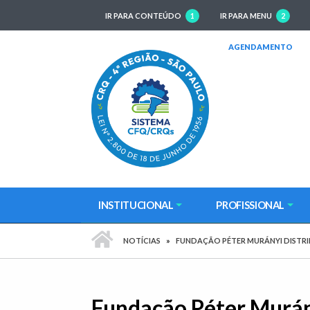
IR PARA CONTEÚDO
1
IR PARA MENU
2
(AB
AGENDAMENTO
INSTITUCIONAL
PROFISSIONAL
PÁGINA INICIAL
NOTÍCIAS
FUNDAÇÃO PÉTER MURÁNYI DISTRIBU
Fundação Péter Murány