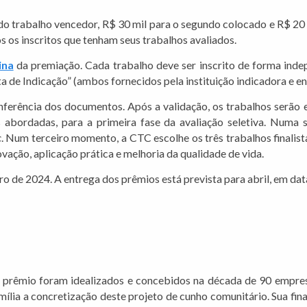
o trabalho vencedor, R$ 30 mil para o segundo colocado e R$ 20 m
s os inscritos que tenham seus trabalhos avaliados.
ina
da premiação. Cada trabalho deve ser inscrito de forma inde
rta de Indicação” (ambos fornecidos pela instituição indicadora e 
nferência dos documentos. Após a validação, os trabalhos serão
 abordadas, para a primeira fase da avaliação seletiva. Numa s
c
. Num terceiro momento, a CTC escolhe os três trabalhos finalis
ovação, aplicação prática e melhoria da qualidade de vida.
o de 2024. A entrega dos prêmios está prevista para abril, em data
 prêmio foram idealizados e concebidos na década de 90 empres
mília a concretização deste projeto de cunho comunitário. Sua fin