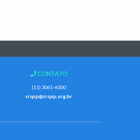
CONTATO
(11) 3061-6000
crqsp@crqsp.org.br