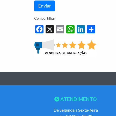
Compartilhar
Facebook
X
Email
WhatsApp
LinkedIn
Share
ATENDIMENTO
De Segunda a Sexta-feira