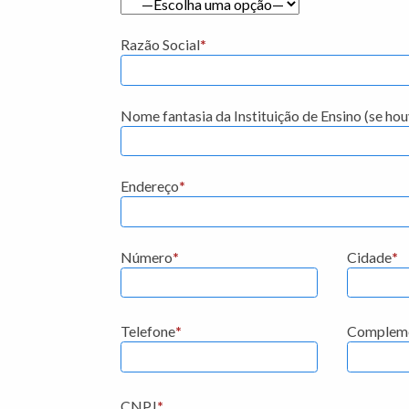
Razão Social
*
Nome fantasia da Instituição de Ensino (se hou
Endereço
*
Número
*
Cidade
*
Telefone
*
Complemen
CNPJ
*