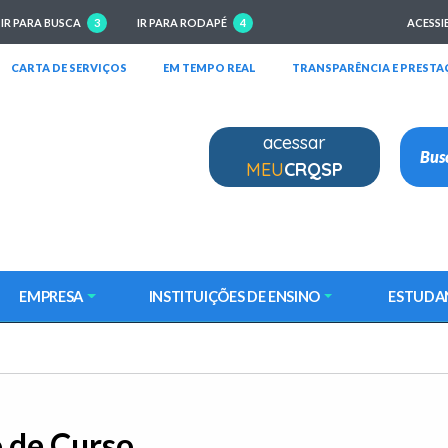
IR PARA BUSCA
3
IR PARA RODAPÉ
4
ACESSI
RIRÁ EM NOVA JANELA)
(ABRIRÁ EM NOVA JANELA)
(ABRIRÁ EM NOVA JANELA)
CARTA DE SERVIÇOS
EM TEMPO REAL
TRANSPARÊNCIA E PRESTA
acessar
MEU
CRQSP
EMPRESA
INSTITUIÇÕES DE ENSINO
ESTUDA
 de Curso