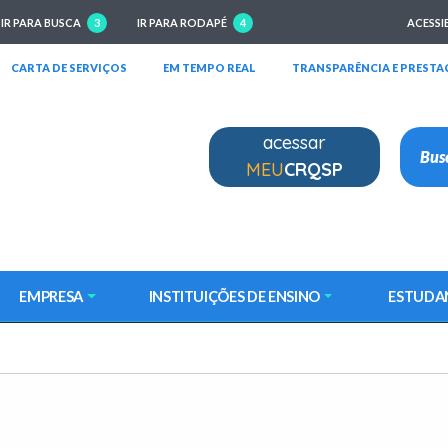
IR PARA BUSCA
3
IR PARA RODAPÉ
4
ACESSI
RIRÁ EM NOVA JANELA)
(ABRIRÁ EM NOVA JANELA)
(ABRIRÁ EM NOVA JANELA)
CARTA DE SERVIÇOS
EM TEMPO REAL
TRANSPARÊNCIA E PRESTA
acessar
MEU
CRQSP
EMPRESA
INSTITUIÇÕES DE ENSINO
ESTUDA