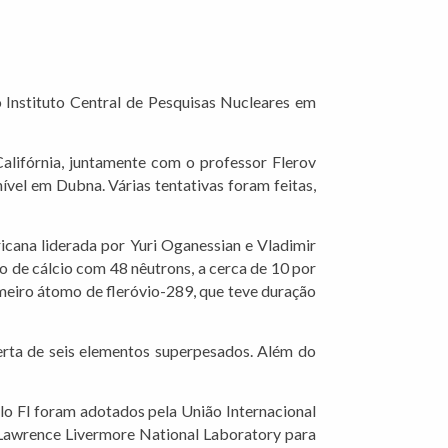
 Instituto Central de Pesquisas Nucleares em
lifórnia, juntamente com o professor Flerov
vel em Dubna. Várias tentativas foram feitas,
cana liderada por Yuri Oganessian e Vladimir
o de cálcio com 48 nêutrons, a cerca de 10 por
meiro átomo de fleróvio-289, que teve duração
erta de seis elementos superpesados. Além do
olo Fl foram adotados pela União Internacional
 Lawrence Livermore National Laboratory para