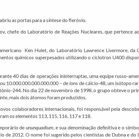
briu as portas para a síntese do fleróvio.
v, chefe do Laboratório de Reações Nucleares, que pertence ao
americano Ken Hulet, do Laboratório Lawrence Livermore, da Ca
mentos químicos superpesados utilizando o ciclotron U400 disponí
nte 40 dias de operações ininterruptas, uma equipe russo-ameri
 ou 10.000.000.000.000.000 – de íons de cálcio-48, um isótopo rar
tônio-244. No dia 22 de novembro de 1998, o grupo obteve o pri
inte, mais dois átomos foram produzidos.
ovos colaboradores internacionais, foi responsável pela descob
aram os elementos 113, 115, 116, 117 e 118.
mporário de
ununquadium
, e sua denominação definitiva e o símb
o de 2012. O nome foi sugerido pelos cientistas de Dubna e do