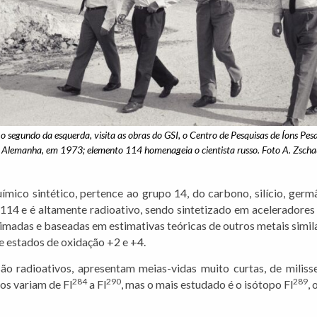
 o segundo da esquerda, visita as obras do GSI, o Centro de Pesquisas de Íons Pes
Alemanha, em 1973; elemento 114 homenageia o cientista russo. Foto A. Zscha
ímico sintético, pertence ao grupo 14, do carbono, silício, ger
14 e é altamente radioativo, sendo sintetizado em aceleradores 
stimadas e baseadas em estimativas teóricas de outros metais simil
e estados de oxidação +2 e +4.
são radioativos, apresentam meias-vidas muito curtas, de mili
284
290
289
os variam de Fl
a Fl
, mas o mais estudado é o isótopo Fl
,