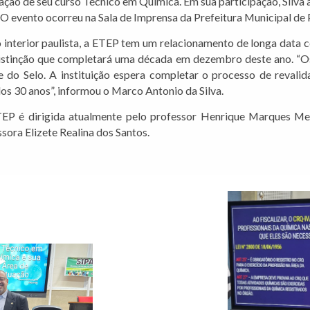
ação de seu curso Técnico em Química. Em sua participação, Silva a
O evento ocorreu na Sala de Imprensa da Prefeitura Municipal de P
o interior paulista, a ETEP tem um relacionamento de longa data 
distinção que completará uma década em dezembro deste ano. “Os
 do Selo. A instituição espera completar o processo de revali
os 30 anos”, informou o Marco Antonio da Silva.
TEP é dirigida atualmente pelo professor Henrique Marques M
sora Elizete Realina dos Santos.