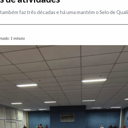
o também faz três décadas e há uma mantém o Selo de Qual
imado: 1 minuto