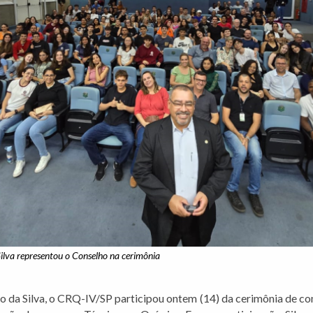
ilva representou o Conselho na cerimônia
o da Silva, o CRQ-IV/SP participou ontem (14) da cerimônia de 