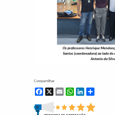
Os professores Henrique Mendonça 
Santos (coordenadora) ao lado do 
Antonio da Silv
Compartilhar
Facebook
X
Email
WhatsApp
LinkedIn
Share