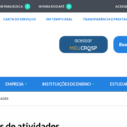
IR PARA BUSCA
3
IR PARA RODAPÉ
4
ACESSI
RIRÁ EM NOVA JANELA)
(ABRIRÁ EM NOVA JANELA)
(ABRIRÁ EM NOVA JANELA)
CARTA DE SERVIÇOS
EM TEMPO REAL
TRANSPARÊNCIA E PRESTA
acessar
MEU
CRQSP
EMPRESA
INSTITUIÇÕES DE ENSINO
ESTUDA
DADES
 de atividades