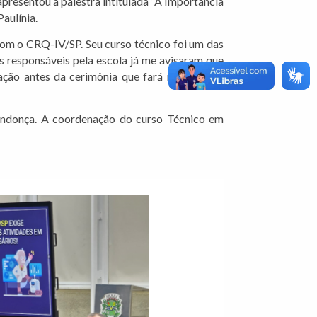
presentou a palestra intitulada “A Importância
aulínia.
com o CRQ-IV/SP. Seu curso técnico foi um das
 responsáveis pela escola já me avisaram que
dação antes da cerimônia que fará no segundo
endonça. A coordenação do curso Técnico em