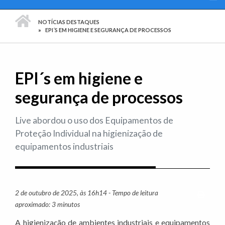
PÁGINA INICIAL
NOTÍCIAS DESTAQUES
EPI´S EM HIGIENE E SEGURANÇA DE PROCESSOS
EPI´s em higiene e
segurança de processos
Live abordou o uso dos Equipamentos de
Proteção Individual na higienização de
equipamentos industriais
2 de outubro de 2025, às 16h14 - Tempo de leitura
Imprim
aproximado: 3 minutos
A higienização de ambientes industriais e equipamentos