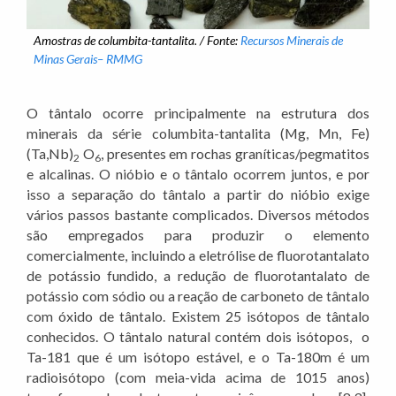
Amostras de columbita-tantalita. / Fonte:
Recursos Minerais de
Minas Gerais
– RMMG
O tântalo ocorre principalmente na estrutura dos
minerais da série columbita-tantalita (Mg, Mn, Fe)
(Ta,Nb)
O
, presentes em rochas graníticas/pegmatitos
2
6
e alcalinas. O nióbio e o tântalo ocorrem juntos, e por
isso a separação do tântalo a partir do nióbio exige
vários passos bastante complicados. Diversos métodos
são empregados para produzir o elemento
comercialmente, incluindo a eletrólise de fluorotantalato
de potássio fundido, a redução de fluorotantalato de
potássio com sódio ou a reação de carboneto de tântalo
com óxido de tântalo. Existem 25 isótopos de tântalo
conhecidos. O tântalo natural contém dois isótopos, o
Ta-181 que é um isótopo estável, e o Ta-180m é um
radioisótopo (com meia-vida acima de 1015 anos)