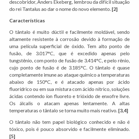
descobridor, Anders Ekeberg, lembrou da difícil situação
do rei Tantalus ao dar o nome do novo elemento.
[2]
Características
O tântalo é muito dúctil e facilmente moldável, sendo
altamente resistente à corrosão devido à formação de
uma película superficial de óxido. Tem alto ponto de
fusão, de 3.017°C, que é excedido apenas pelo
tungstênio, com ponto de fusão de 3.414°C, e pelo rênio,
cujo ponto de fusão é de 3.185°C. O tântalo é quase
completamente imune ao ataque químico a temperaturas
abaixo de 150°C, e é atacado apenas por ácido
fluorídrico ou em sua mistura com ácido nítrico, soluções
ácidas contendo íon fluoreto e trióxido de enxofre livre.
Os álcalis o atacam apenas lentamente. A altas
temperaturas o tântalo se torna muito mais reativo.
[3,4]
O tântalo não tem papel biológico conhecido e não é
tóxico, pois é pouco absorvido e facilmente eliminado.
[5]