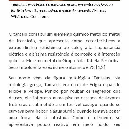
Tantalus, rei de Frígia na mitologia grega, em pintura de Giovan
Battista langetti, que inspirou o nome do elemento
/ Fonte:
Wikimedia Commons.
O tântalo constitui um elemento químico metálico, metal
de transição, que apresenta como características a
extraordinária resistência ao calor, alta capacitância
elétrica e altíssima resistência à corrosão e à interação
química. Ele é um metal do Grupo 5 da Tabela Periódica.
Seu símbolo é Ta e seu número atômico é 73. [1,2]
Seu nome vem da figura mitológica Tantalus. Na
mitologia grega, Tantalus era o rei de Frígia e pai de
Níobe e Pélope. Punido por roubar os segredos dos
deuses, ele foi preso numa piscina cercada de árvores
frutíferas e submetido a um terrível castigo: quando se
curvava para beber, a água sumia; quando tentava pegar
uma fruta, ela se afastava. Como o elemento se
apresentava pouco reativo em meio ácido, seu