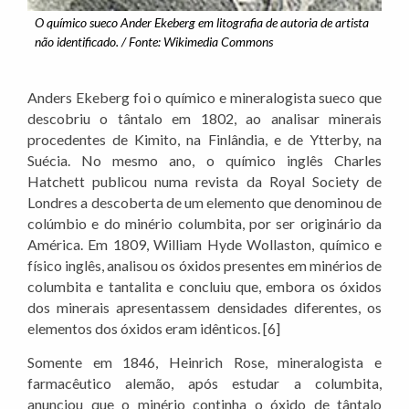
O químico sueco Ander Ekeberg em litografia de autoria de artista
não identificado. / Fonte: Wikimedia Commons
Anders Ekeberg foi o químico e mineralogista sueco que
descobriu o tântalo em 1802, ao analisar minerais
procedentes de Kimito, na Finlândia, e de Ytterby, na
Suécia. No mesmo ano, o químico inglês Charles
Hatchett publicou numa revista da Royal Society de
Londres a descoberta de um elemento que denominou de
colúmbio e do minério columbita, por ser originário da
América. Em 1809, William Hyde Wollaston, químico e
físico inglês, analisou os óxidos presentes em minérios de
columbita e tantalita e concluiu que, embora os óxidos
dos minerais apresentassem densidades diferentes, os
elementos dos óxidos eram idênticos. [6]
Somente em 1846, Heinrich Rose, mineralogista e
farmacêutico alemão, após estudar a columbita,
anunciou que o minério continha o óxido de tântalo