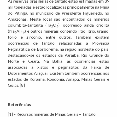
As reservas brasileiras de tântalo estão estimadas em 39
mil toneladas e estão localizadas principalmente na Mina
do Pitinga, no município de Presidente Figueiredo, no
Amazonas. Neste local são encontrados os minérios
columbita-tantalita (Ta
O
), ocorrendo ainda criolita
2
5
(Na
AlF
) e outros minerais contendo lítio, ítrio, urânio,
3
6
tório e zircônio, entre outros. Também existem
ocorrências de tântalo relacionadas à Província
Pegmatítica de Borborema, na região nordeste do país,
destacando-se os estados da Paraíba, Rio Grande do
Norte e Ceará. Na Bahia, as ocorrências estão
associadas a xistos e pegmatitos da Faixa de
Dobramentos Araçuaí. Existem também ocorrências nos
estados de Roraima, Rondônia, Amapá, Minas Gerais e
Goiás. [8]
Referências
[1] – Recursos minerais de Minas Gerais – Tântalo.