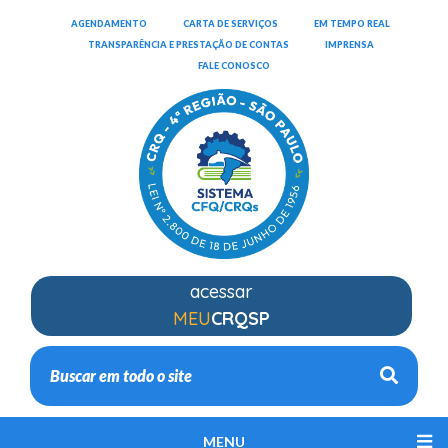
(ABRIRÁ EM NOVA JANELA)
(ABRIRÁ EM NOVA JANELA)
(ABRIRÁ EM
AGENDAMENTO
CARTA DE SERVIÇOS
EM TEMPO REAL
(ABRIRÁ EM NOVA JANELA)
TRANSPARÊNCIA E PRESTAÇÃO DE CONTAS
IMPRENSA
(ABRIRÁ EM NOVA JANELA)
FALE CONOSCO
acessar
MEU
CRQSP
Busca
MENU