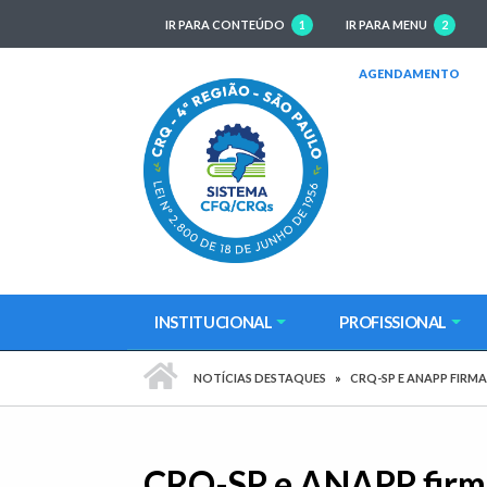
IR PARA CONTEÚDO
1
IR PARA MENU
2
(AB
AGENDAMENTO
INSTITUCIONAL
PROFISSIONAL
PÁGINA INICIAL
NOTÍCIAS DESTAQUES
CRQ-SP E ANAPP FIRM
CRQ-SP e ANAPP firm