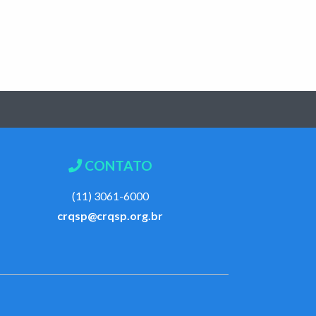
CONTATO
(11) 3061-6000
crqsp@crqsp.org.br