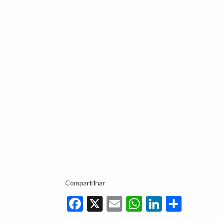
Compartilhar
Facebook
X
Email
WhatsApp
LinkedIn
Share