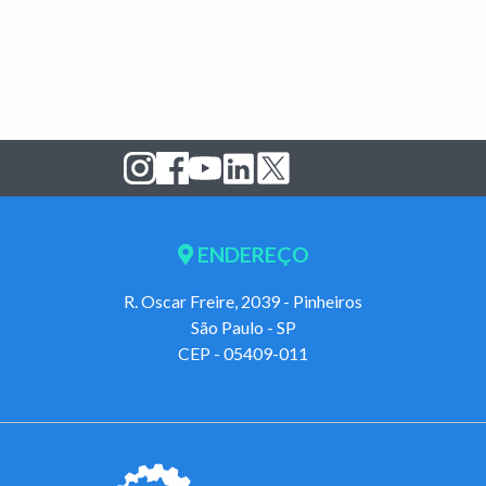
ENDEREÇO
R. Oscar Freire, 2039 - Pinheiros
São Paulo - SP
CEP - 05409-011