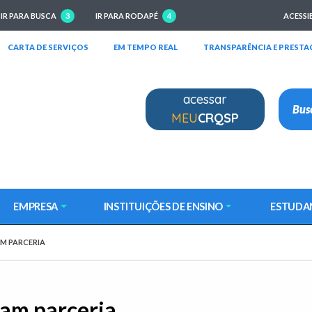
IR PARA BUSCA
3
IR PARA RODAPÉ
4
ACESSI
RIRÁ EM NOVA JANELA)
(ABRIRÁ EM NOVA JANELA)
(ABRIRÁ EM NOVA JANELA)
CARTA DE SERVIÇOS
EM TEMPO REAL
TRANSPARÊNCIA E PRESTA
acessar
MEU
CRQSP
EMPRESA
INSTITUIÇÕES DE ENSINO
ESTUDA
AM PARCERIA
am parceria