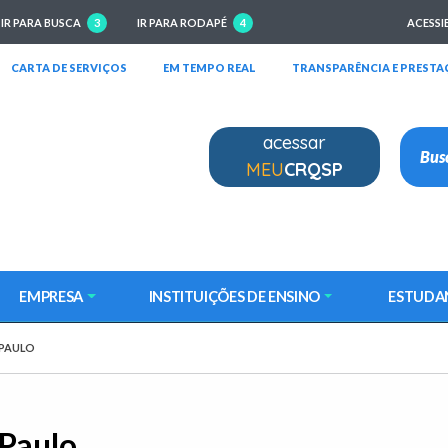
IR PARA BUSCA
3
IR PARA RODAPÉ
4
ACESSI
RIRÁ EM NOVA JANELA)
(ABRIRÁ EM NOVA JANELA)
(ABRIRÁ EM NOVA JANELA)
CARTA DE SERVIÇOS
EM TEMPO REAL
TRANSPARÊNCIA E PRESTA
acessar
MEU
CRQSP
EMPRESA
INSTITUIÇÕES DE ENSINO
ESTUDA
 PAULO
 Paulo