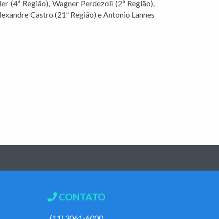
er (4ª Região), Wagner Perdezoli (2ª Região),
Alexandre Castro (21ª Região) e Antonio Lannes
CONTATO
(11) 3061-6000