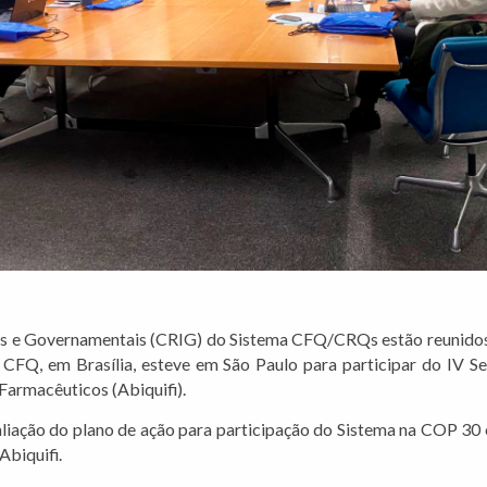
s e Governamentais (CRIG) do Sistema CFQ/CRQs estão reunidos 
CFQ, em Brasília, esteve em São Paulo para participar do IV Se
Farmacêuticos (Abiquifi).
aliação do plano de ação para participação do Sistema na COP 30
Abiquifi.