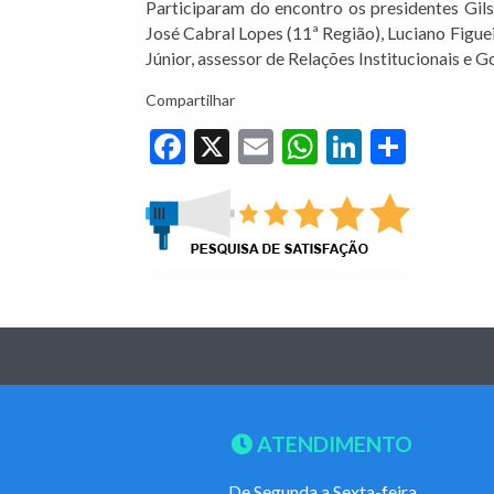
Participaram do encontro os presidentes Gils
José Cabral Lopes (11ª Região), Luciano Figue
Júnior, assessor de Relações Institucionais e
Compartilhar
Facebook
X
Email
WhatsApp
LinkedIn
Share
ATENDIMENTO
De Segunda a Sexta-feira