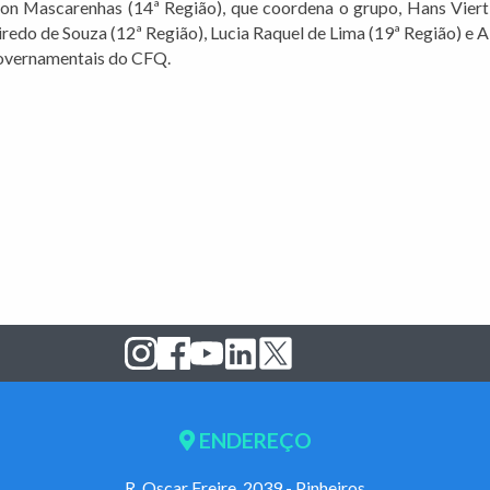
on Mascarenhas (14ª Região), que coordena o grupo, Hans Viertl
iredo de Souza (12ª Região), Lucia Raquel de Lima (19ª Região) e 
 Governamentais do CFQ.
ENDEREÇO
R. Oscar Freire, 2039 - Pinheiros