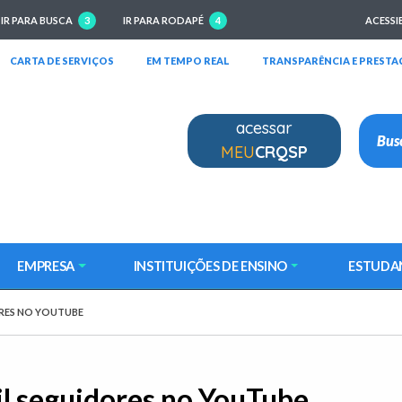
IR PARA BUSCA
3
IR PARA RODAPÉ
4
ACESSI
RIRÁ EM NOVA JANELA)
(ABRIRÁ EM NOVA JANELA)
(ABRIRÁ EM NOVA JANELA)
CARTA DE SERVIÇOS
EM TEMPO REAL
TRANSPARÊNCIA E PRESTA
acessar
MEU
CRQSP
EMPRESA
INSTITUIÇÕES DE ENSINO
ESTUDA
ORES NO YOUTUBE
l seguidores no YouTube