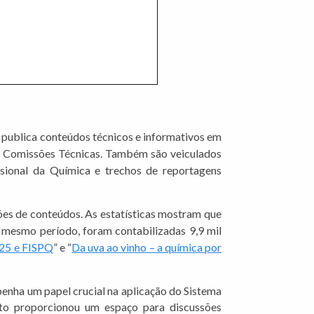
 publica conteúdos técnicos e informativos em
das Comissões Técnicas. Também são veiculados
ssional da Química e trechos de reportagens
ções de conteúdos. As estatísticas mostram que
e mesmo período, foram contabilizadas 9,9 mil
5 e FISPQ
” e “
Da uva ao vinho – a química por
nha um papel crucial na aplicação do Sistema
to proporcionou um espaço para discussões