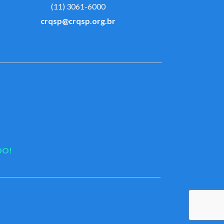
(11) 3061-6000
crqsp@crqsp.org.br
DO!