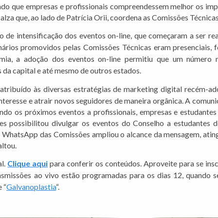
tindo que empresas e profissionais compreendessem melhor os imp
alza que, ao lado de Patrícia Orii, coordena as Comissões Técnica
o de intensificação dos eventos on-line, que começaram a ser r
minários promovidos pelas Comissões Técnicas eram presenciais, 
mia, a adoção dos eventos on-line permitiu que um número mai
s da capital e até mesmo de outros estados.
atribuído às diversas estratégias de marketing digital recém-ad
e interesse e atrair novos seguidores de maneira orgânica. A comun
ndo os próximos eventos a profissionais, empresas e estudantes 
s possibilitou divulgar os eventos do Conselho a estudantes 
 WhatsApp das Comissões ampliou o alcance da mensagem, ating
altou.
al.
Clique aqui
para conferir os conteúdos. Aproveite para se insc
smissões ao vivo estão programadas para os dias 12, quando se
e “
Galvanoplastia
“.