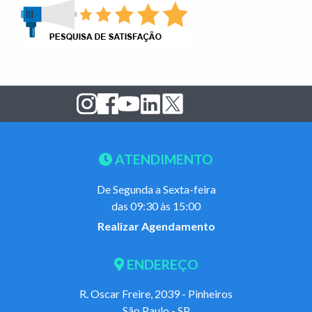
ATENDIMENTO
De Segunda a Sexta-feira
das 09:30 às 15:00
Realizar Agendamento
ENDEREÇO
R. Oscar Freire, 2039 - Pinheiros
São Paulo - SP