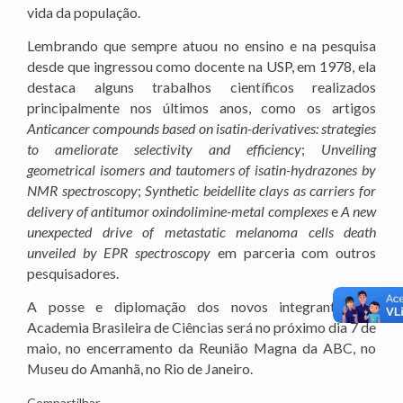
vida da população.
Lembrando que sempre atuou no ensino e na pesquisa
desde que ingressou como docente na USP, em 1978, ela
destaca alguns trabalhos científicos realizados
principalmente nos últimos anos, como os artigos
Anticancer compounds based on isatin-derivatives: strategies
to ameliorate selectivity and efficiency
;
Unveiling
geometrical isomers and tautomers of isatin-hydrazones by
NMR spectroscopy
;
Synthetic beidellite clays as carriers for
delivery of antitumor oxindolimine-metal complexes
e
A new
unexpected drive of metastatic melanoma cells death
unveiled by EPR spectroscopy
em parceria com outros
pesquisadores.
A posse e diplomação dos novos integrantes da
Academia Brasileira de Ciências será no próximo dia 7 de
maio, no encerramento da Reunião Magna da ABC, no
Museu do Amanhã, no Rio de Janeiro.
Compartilhar