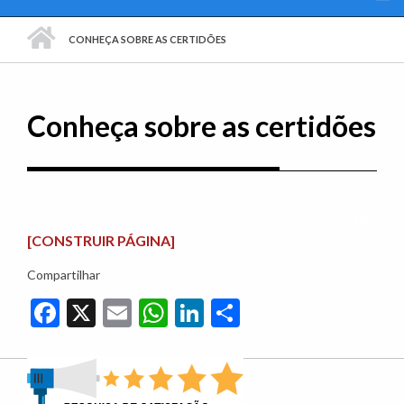
PÁGINA INICIAL
CONHEÇA SOBRE AS CERTIDÕES
Conheça sobre as certidões
Imprim
[CONSTRUIR PÁGINA]
Compartilhar
Facebook
X
Email
WhatsApp
LinkedIn
Share