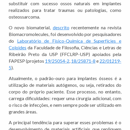
substituir com sucesso ossos naturais em implantes
realizados para tratar traumas ou patologias, como
osteossarcoma.
O novo biomaterial,
descrito
recentemente na revista
Biomacromolecules, foi desenvolvido por pesquisadores
do
Laboratório de Físico-Química de Superfícies e
Coloides
da Faculdade de Filosofia, Ciências e Letras de
Ribeirão Preto da USP (FFCLRP-USP) apoiados pela
FAPESP (projetos
19/25054-2
,
18/25871-8
e
22/01219-
5
).
Atualmente, o padrão-ouro para implantes ósseos é a
utilização de materiais autógenos, ou seja, retirados do
corpo do próprio paciente. Esse processo, no entanto,
carrega dificuldades: requer uma cirurgia adicional, com
o risco de infecções, e nem sempre pode ser utilizado em
grandes áreas.
A principal tendência para superar esses problemas é o
desenvolvimento de materiais artificiais que repliquem