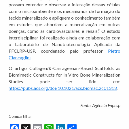
possam entender e observar a interação dessas células
com o microambiente e os mecanismos de formação do
tecido mineralizado e apliquem o conhecimento também
em estudos que abordam a mineralização em outras
doenças, como as cardiovasculares e renais.” O estudo
interdisciplinar foi realizado ainda em colaboração com
o Laboratório de Nanobiotecnologia Aplicada da
FFCLRP-USP, coordenado pelo professor
Pietro
Ciancaglini
.
O artigo Collagen/κ-Carrageenan-Based Scaffolds as
Biomimetic Constructs for In Vitro Bone Mineralization
Studies pode ser lido em:
https://pubs.acs.org/doi/10.1021/acs.biomac.2c01313
.
Fonte: Agência Fapesp
Compartilhar
Facebook
X
Email
WhatsApp
LinkedIn
Share