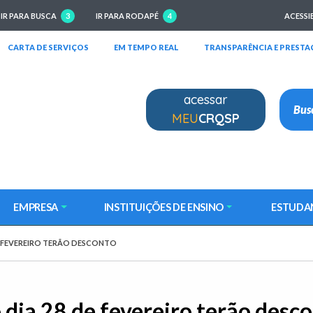
IR PARA BUSCA
3
IR PARA RODAPÉ
4
ACESSI
RIRÁ EM NOVA JANELA)
(ABRIRÁ EM NOVA JANELA)
(ABRIRÁ EM NOVA JANELA)
CARTA DE SERVIÇOS
EM TEMPO REAL
TRANSPARÊNCIA E PRESTA
acessar
MEU
CRQSP
EMPRESA
INSTITUIÇÕES DE ENSINO
ESTUDA
E FEVEREIRO TERÃO DESCONTO
 dia 28 de fevereiro terão desc