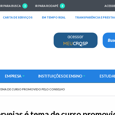
IR PARA BUSCA
3
IR PARA RODAPÉ
4
ACESSI
RIRÁ EM NOVA JANELA)
(ABRIRÁ EM NOVA JANELA)
(ABRIRÁ EM NOVA JANELA)
CARTA DE SERVIÇOS
EM TEMPO REAL
TRANSPARÊNCIA E PRESTA
acessar
MEU
CRQSP
EMPRESA
INSTITUIÇÕES DE ENSINO
ESTUDA
 É TEMA DE CURSO PROMOVIDO PELO CONSELHO
cervejas é tema de curso promov