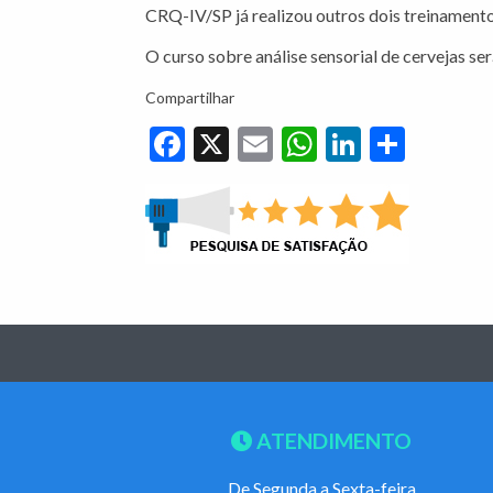
CRQ-IV/SP já realizou outros dois treinamentos
O curso sobre análise sensorial de cervejas ser
Compartilhar
Facebook
X
Email
WhatsApp
LinkedIn
Share
ATENDIMENTO
De Segunda a Sexta-feira