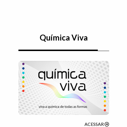
Química Viva
(ABRIRÁ 
ACESSAR